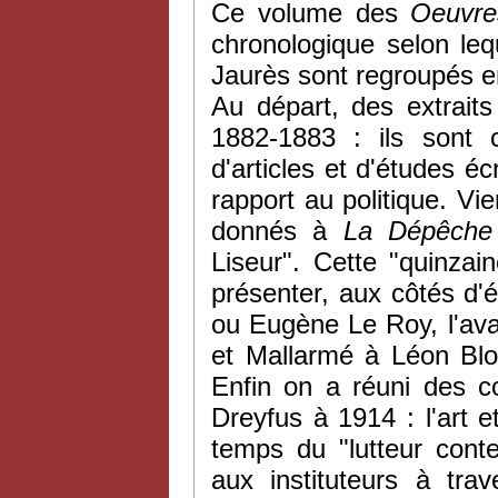
Ce volume des
Oeuvr
chronologique selon leq
Jaurès sont regroupés e
Au départ, des extrait
1882-1883 : ils sont 
d'articles et d'études éc
rapport au politique. Vi
donnés à
La Dépêche
Liseur". Cette "quinzain
présenter, aux côtés d
ou Eugène Le Roy, l'ava
et Mallarmé à Léon Bloy
Enfin on a réuni des co
Dreyfus à 1914 : l'art e
temps du "lutteur cont
aux instituteurs à tra