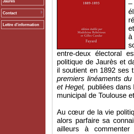
Jaurès
–
é
Contact
r
Lettre d'information
e
à
s
entre-deux électoral e
politique de Jaurès et 
il soutient en 1892 ses 
premiers linéaments du 
et Hegel,
publiées dans le
municipal de Toulouse et 
Au cœur de la vie politiq
alors parfaire sa connai
ailleurs à commenter 