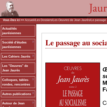
Vous êtes ici >>
Accueil
/
Les Dossiers
/
Les
Oeuvres
de Jean Jaurès
/Le passage 
Actualités
jaurésiennes
Le passage au soci
Société d'études
jaurésiennes
Les Cahiers Jaurès
Les "Oeuvres" de
Œ
Jean Jaurès
s
Colloques, tables-
M
rondes, rencontres
F
Autres publications
C
Autour de Jean