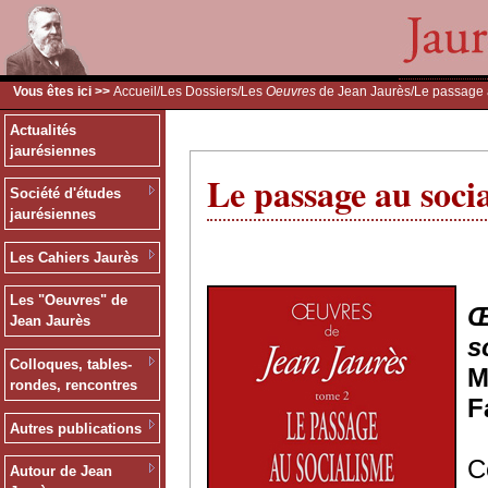
Vous êtes ici >>
Accueil
/
Les Dossiers
/
Les
Oeuvres
de Jean Jaurès
/Le passage 
Actualités
jaurésiennes
Le passage au soci
Société d'études
jaurésiennes
Les Cahiers Jaurès
Les "Oeuvres" de
Œ
Jean Jaurès
s
Colloques, tables-
M
rondes, rencontres
F
Autres publications
C
Autour de Jean