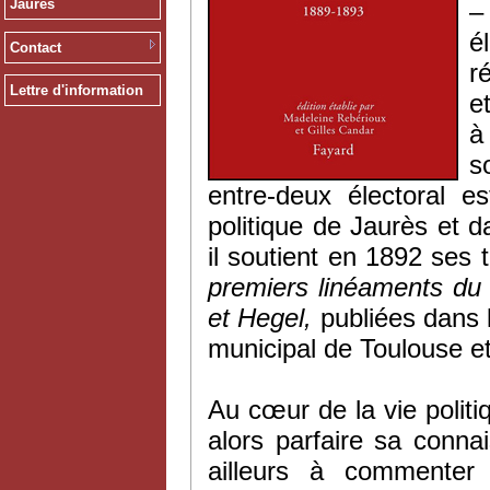
Jaurès
–
é
Contact
r
Lettre d'information
e
à
s
entre-deux électoral e
politique de Jaurès et 
il soutient en 1892 ses 
premiers linéaments du 
et Hegel,
publiées dans le
municipal de Toulouse et 
Au cœur de la vie politiq
alors parfaire sa connai
ailleurs à commenter 