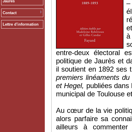
Jaurès
–
é
Contact
r
Lettre d'information
e
à
s
entre-deux électoral e
politique de Jaurès et 
il soutient en 1892 ses 
premiers linéaments du 
et Hegel,
publiées dans le
municipal de Toulouse et 
Au cœur de la vie politiq
alors parfaire sa connai
ailleurs à commenter 