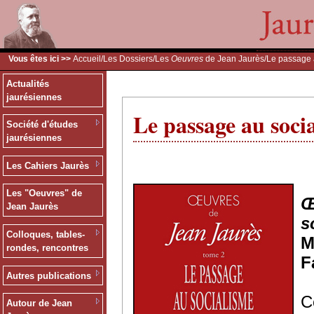
Vous êtes ici >>
Accueil
/
Les Dossiers
/
Les
Oeuvres
de Jean Jaurès
/Le passage 
Actualités
jaurésiennes
Le passage au soci
Société d'études
jaurésiennes
Les Cahiers Jaurès
Les "Oeuvres" de
Œ
Jean Jaurès
s
Colloques, tables-
M
rondes, rencontres
F
Autres publications
C
Autour de Jean