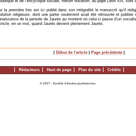
ublique et de l’encyclique sociale, Rerum novarum, du pape Léon XIII, sont a
r la première fois est ici publié dans son intégralité le manuscrit qu’il rédi
olution religieuse
, dont une partie seulement avait été retrouvée et publiée
naissance de la pensée de Jaurès au montent où celui-ci passe d’un socialis
tincte, en un mot, quand Jaurès devient pleinement Jaurès.
|
Début de l'article
|
Page précédente
|
Rédacteurs
Haut de page
Plan du site
Crédits
© 2007 - Société d'études jaurésiennes.