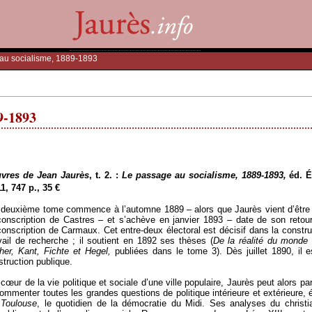
au socialisme, 1889-1893
9-1893
vres de Jean Jaurès
, t. 2. :
Le passage au socialisme, 1889-1893,
éd. É
1, 747 p., 35 €
deuxième tome commence à l’automne 1889 – alors que Jaurès vient d’être b
conscription de Castres – et s’achève en janvier 1893 – date de son retour 
conscription de Carmaux. Cet entre-deux électoral est décisif dans la const
vail de recherche ; il soutient en 1892 ses thèses (
De la réalité du monde 
her, Kant, Fichte et Hegel,
publiées dans le tome 3). Dès juillet 1890, il e
nstruction publique.
cœur de la vie politique et sociale d’une ville populaire, Jaurès peut alors par
ommenter toutes les grandes questions de politique intérieure et extérieure,
 Toulouse
, le quotidien de la démocratie du Midi. Ses analyses du chris