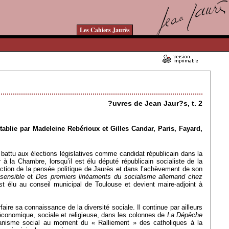
Les Cahiers Jaurès
29/03/2011 - Lu 15579 fois
?uvres de Jean Jaur?s, t. 2
tablie par Madeleine Rebérioux et Gilles Candar, Paris, Fayard,
attu aux élections législatives comme candidat républicain dans la
à la Chambre, lorsqu’il est élu député républicain socialiste de la
ruction de la pensée politique de Jaurès et dans l’achèvement de son
sensible
et
Des premiers linéaments du socialisme allemand chez
st élu au conseil municipal de Toulouse et devient maire-adjoint à
faire sa connaissance de la diversité sociale. Il continue par ailleurs
 économique, sociale et religieuse, dans les colonnes de
La Dépêche
tianisme social au moment du « Ralliement » des catholiques à la