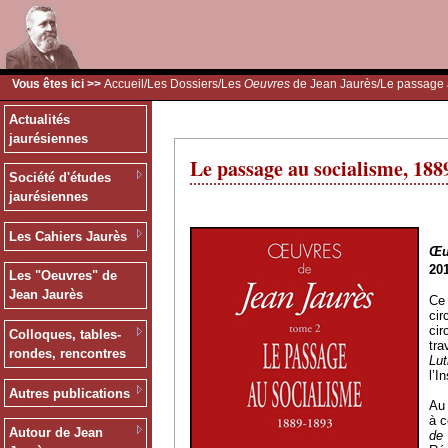
Vous êtes ici >>
Accueil
/
Les Dossiers
/
Les
Oeuvres
de Jean Jaurès
/Le passage 
Actualités
jaurésiennes
Le passage au socialisme, 188
Société d'études
jaurésiennes
Les Cahiers Jaurès
Œu
201
Les "Oeuvres" de
Jean Jaurès
Ce 
cir
cir
Colloques, tables-
tra
rondes, rencontres
Lut
l’I
Autres publications
Au 
à c
Autour de Jean
de