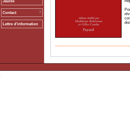
Rép
Jaurès
Pou
Contact
rév
con
dis
Lettre d'information