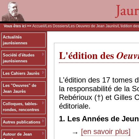
Vous êtes ici >>
Accueil
/
Les Dossiers
/
Les
Oeuvres
de Jean Jaurès
/L'édition de
Actualités
jaurésiennes
L'édition des
Oeuv
Société d'études
jaurésiennes
Les Cahiers Jaurès
L'édition des 17 tomes 
Les "Oeuvres" de
la responsabilité de la 
Jean Jaurès
Rebérioux (†) et Gilles 
Colloques, tables-
éditoriale.
rondes, rencontres
1. Les Années de Jeun
Autres publications
→
[en savoir plus]
Autour de Jean