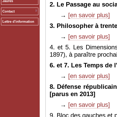
Jaurès
2. Le Passage au socia
Contact
→
[en savoir plus]
Lettre d'information
3. Philosopher à trent
→
[en savoir plus]
4. et 5. Les Dimensions
1897), à paraître proch
6. et 7. Les Temps de l
→
[en savoir plus]
8. Défense républicain
[parus en 2013]
→
[en savoir plus]
9. Bloc des gauches et p