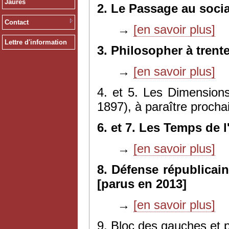
Jaurès
2. Le Passage au socia
Contact
→
[en savoir plus]
Lettre d'information
3. Philosopher à trent
→
[en savoir plus]
4. et 5. Les Dimensions
1897), à paraître proch
6. et 7. Les Temps de l
→
[en savoir plus]
8. Défense républicain
[parus en 2013]
→
[en savoir plus]
9. Bloc des gauches et p