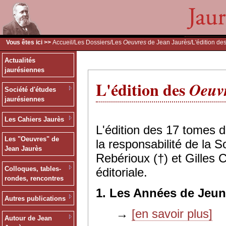
Vous êtes ici >>
Accueil
/
Les Dossiers
/
Les
Oeuvres
de Jean Jaurès
/L'édition de
Actualités
jaurésiennes
L'édition des
Oeuv
Société d'études
jaurésiennes
Les Cahiers Jaurès
L'édition des 17 tomes 
Les "Oeuvres" de
la responsabilité de la 
Jean Jaurès
Rebérioux (†) et Gilles 
Colloques, tables-
éditoriale.
rondes, rencontres
1. Les Années de Jeun
Autres publications
→
[en savoir plus]
Autour de Jean