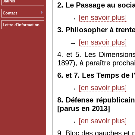
Jaurès
2. Le Passage au socia
Contact
→
[en savoir plus]
Lettre d'information
3. Philosopher à trent
→
[en savoir plus]
4. et 5. Les Dimensions
1897), à paraître proch
6. et 7. Les Temps de l
→
[en savoir plus]
8. Défense républicain
[parus en 2013]
→
[en savoir plus]
9. Bloc des gauches et p