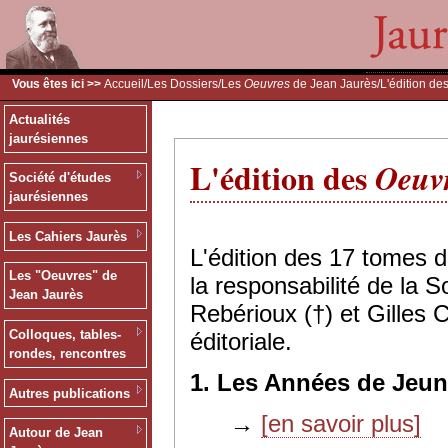
Vous êtes ici >>
Accueil
/
Les Dossiers
/
Les
Oeuvres
de Jean Jaurès
/L'édition de
Actualités
jaurésiennes
L'édition des
Oeuv
Société d'études
jaurésiennes
Les Cahiers Jaurès
L'édition des 17 tomes 
Les "Oeuvres" de
la responsabilité de la 
Jean Jaurès
Rebérioux (†) et Gilles 
Colloques, tables-
éditoriale.
rondes, rencontres
1. Les Années de Jeun
Autres publications
→
[en savoir plus]
Autour de Jean