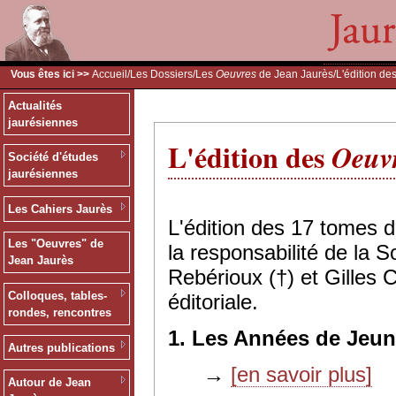
Vous êtes ici >>
Accueil
/
Les Dossiers
/
Les
Oeuvres
de Jean Jaurès
/L'édition de
Actualités
jaurésiennes
L'édition des
Oeuv
Société d'études
jaurésiennes
Les Cahiers Jaurès
L'édition des 17 tomes 
Les "Oeuvres" de
la responsabilité de la 
Jean Jaurès
Rebérioux (†) et Gilles 
Colloques, tables-
éditoriale.
rondes, rencontres
1. Les Années de Jeun
Autres publications
→
[en savoir plus]
Autour de Jean