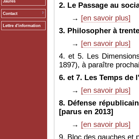
Jaurès
2. Le Passage au socia
Contact
→
[en savoir plus]
Lettre d'information
3. Philosopher à trent
→
[en savoir plus]
4. et 5. Les Dimensions
1897), à paraître proch
6. et 7. Les Temps de l
→
[en savoir plus]
8. Défense républicain
[parus en 2013]
→
[en savoir plus]
9. Bloc des gauches et p