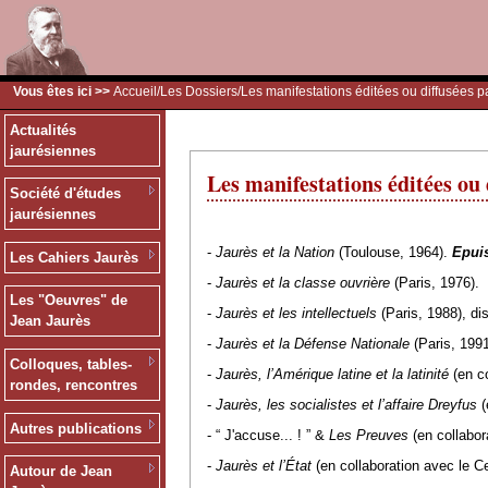
Vous êtes ici >>
Accueil
/
Les Dossiers
/
Les manifestations éditées ou diffusées p
Actualités
jaurésiennes
Les manifestations éditées ou 
Société d'études
jaurésiennes
-
Jaurès et la Nation
(Toulouse, 1964).
Epui
Les Cahiers Jaurès
-
Jaurès et la classe ouvrière
(Paris, 1976).
Les "Oeuvres" de
-
Jaurès et les intellectuels
(Paris, 1988), dis
Jean Jaurès
-
Jaurès et la Défense Nationale
(Paris, 1991
Colloques, tables-
-
Jaurès, l’Amérique latine et la latinité
(en co
rondes, rencontres
-
Jaurès, les socialistes et l’affaire Dreyfus
(
Autres publications
- “ J'accuse... ! ” &
Les Preuves
(en collabor
-
Jaurès et l’État
(en collaboration avec le C
Autour de Jean