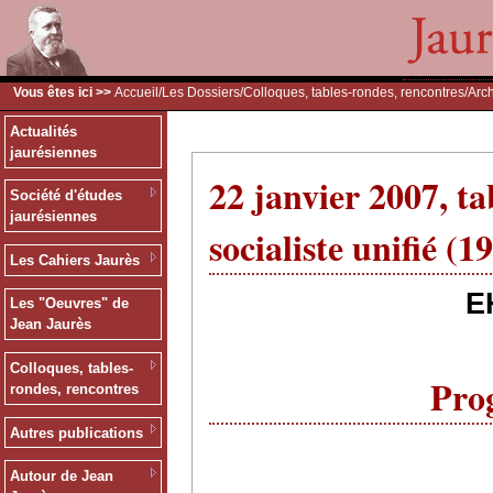
Vous êtes ici >>
Accueil
/
Les Dossiers
/
Colloques, tables-rondes, rencontres
/
Arc
Actualités
jaurésiennes
22 janvier 2007, ta
Société d'études
jaurésiennes
socialiste unifié (
Les Cahiers Jaurès
E
Les "Oeuvres" de
Jean Jaurès
Colloques, tables-
Pro
rondes, rencontres
Autres publications
Autour de Jean