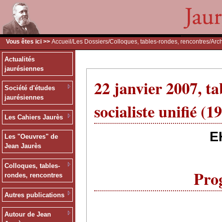
Vous êtes ici >>
Accueil
/
Les Dossiers
/
Colloques, tables-rondes, rencontres
/
Arc
Actualités
jaurésiennes
22 janvier 2007, ta
Société d'études
jaurésiennes
socialiste unifié (
Les Cahiers Jaurès
E
Les "Oeuvres" de
Jean Jaurès
Colloques, tables-
Pro
rondes, rencontres
Autres publications
Autour de Jean