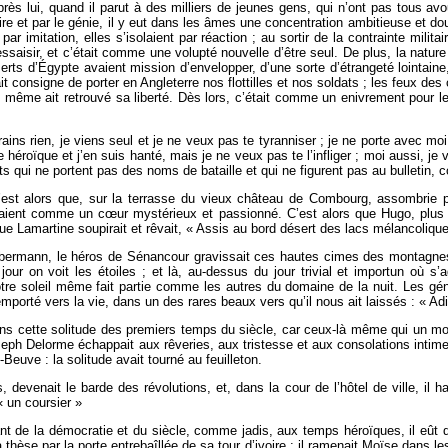
près lui, quand il parut à des milliers de jeunes gens, qui n’ont pas tous av
gloire et par le génie, il y eut dans les âmes une concentration ambitieuse et d
 imitation, elles s’isolaient par réaction ; au sortir de la contrainte militai
saisir, et c’était comme une volupté nouvelle d’être seul. De plus, la nature
éserts d’Égypte avaient mission d’envelopper, d’une sorte d’étrangeté lointaine
 consigne de porter en Angleterre nos flottilles et nos soldats ; les feux des c
e même ait retrouvé sa liberté. Dès lors, c’était comme un enivrement pour
ins rien, je viens seul et je ne veux pas te tyranniser ; je ne porte avec moi n
e héroïque et j’en suis hanté, mais je ne veux pas te l’infliger ; moi aussi, j
ts qui ne portent pas des noms de bataille et qui ne figurent pas au bulletin, c
 C’est alors que, sur la terrasse du vieux château de Combourg, assombrie 
taient comme un cœur mystérieux et passionné. C’est alors que Hugo, plus c
que Lamartine soupirait et rêvait, « Assis au bord désert des lacs mélancoliqu
 Obermann, le héros de Sénancour gravissait ces hautes cimes des montagnes
our on voit les étoiles ; et là, au-dessus du jour trivial et importun où s’ag
tre soleil même fait partie comme les autres du domaine de la nuit. Les g
mporté vers la vie, dans un des rares beaux vers qu’il nous ait laissés : « Adi
ns cette solitude des premiers temps du siècle, car ceux-là même qui un mome
Joseph Delorme échappait aux rêveries, aux tristesse et aux consolations intime
euve : la solitude avait tourné au feuilleton.
, devenait le barde des révolutions, et, dans la cour de l’hôtel de ville, il
« un coursier »
 de la démocratie et du siècle, comme jadis, aux temps héroïques, il eût qu
se par la porte entrebaîllée de sa tour d’ivoire : il ramenait Moïse dans les