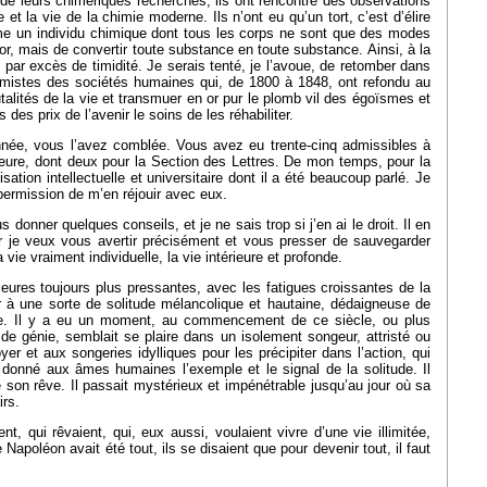
 de leurs chimériques recherches, ils ont rencontré des observations
et la vie de la chimie moderne. Ils n’ont eu qu’un tort, c’est d’élire
 comme un individu chimique dont tous les corps ne sont que des modes
 or, mais de convertir toute substance en toute substance. Ainsi, à la
par excès de timidité. Je serais tenté, je l’avoue, de retomber dans
himistes des sociétés humaines qui, de 1800 à 1848, ont refondu au
rutalités de la vie et transmuer en or pur le plomb vil des égoïsmes et
des prix de l’avenir le soins de les réhabiliter.
année, vous l’avez comblée. Vous avez eu trente-cinq admissibles à
rieure, dont deux pour la Section des Lettres. De mon temps, pour la
ation intellectuelle et universitaire dont il a été beaucoup parlé. Je
permission de m’en réjouir avec eux.
onner quelques conseils, et je ne sais trop si j’en ai le droit. Il en
ar je veux vous avertir précisément et vous presser de sauvegarder
vie vraiment individuelle, la vie intérieure et profonde.
ieures toujours plus pressantes, avec les fatigues croissantes de la
ier à une sorte de solitude mélancolique et hautaine, dédaigneuse de
time. Il y a eu un moment, au commencement de ce siècle, ou plus
de génie, semblait se plaire dans un isolement songeur, attristé ou
r et aux songeries idylliques pour les précipiter dans l’action, qui
 donné aux âmes humaines l’exemple et le signal de la solitude. Il
e son rêve. Il passait mystérieux et impénétrable jusqu’au jour où sa
irs.
, qui rêvaient, qui, eux aussi, voulaient vivre d’une vie illimitée,
Napoléon avait été tout, ils se disaient que pour devenir tout, il faut