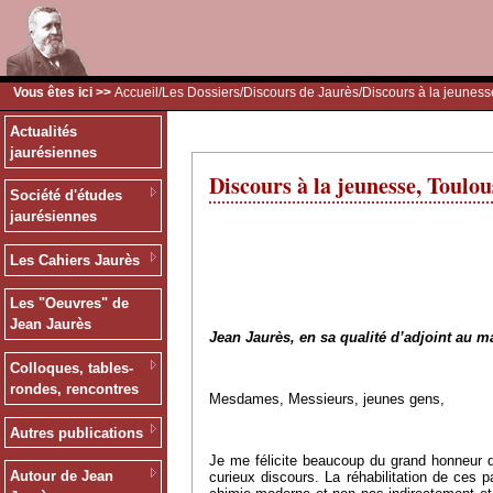
Vous êtes ici >>
Accueil
/
Les Dossiers
/
Discours de Jaurès
/Discours à la jeunes
Actualités
jaurésiennes
Discours à la jeunesse, Toulo
Société d'études
jaurésiennes
Les Cahiers Jaurès
Les "Oeuvres" de
Jean Jaurès
Jean Jaurès, en sa qualité d’adjoint au ma
Colloques, tables-
rondes, rencontres
Mesdames, Messieurs, jeunes gens,
Autres publications
Je me félicite beaucoup du grand honneur q
Autour de Jean
curieux discours. La réhabilitation de ces p