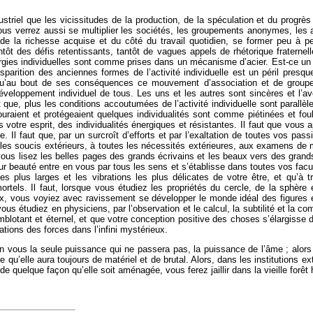
striel que les vicissitudes de la production, de la spéculation et du progr
Vous verrez aussi se multiplier les sociétés, les groupements anonymes, les a
e la richesse acquise et du côté du travail quotidien, se former peu à 
tantôt des défis retentissants, tantôt de vagues appels de rhétorique fraterne
gies individuelles sont comme prises dans un mécanisme d’acier. Est-ce un b
isparition des anciennes formes de l’activité individuelle est un péril presqu
qu’au bout de ses conséquences ce mouvement d’association et de groupem
e développement individuel de tous. Les uns et les autres sont sincères et l’a
est que, plus les conditions accoutumées de l’activité individuelle sont paral
touraient et protégeaient quelques individualités sont comme piétinées et fo
re esprit, des individualités énergiques et résistantes. Il faut que vous app
eure. Il faut que, par un surcroît d’efforts et par l’exaltation de toutes vos 
les soucis extérieurs, à toutes les nécessités extérieures, aux examens de mé
que vous lisez les belles pages des grands écrivains et les beaux vers des gran
r beauté entre en vous par tous les sens et s’établisse dans toutes vos facu
es plus larges et les vibrations les plus délicates de votre être, et qu’à t
els. Il faut, lorsque vous étudiez les propriétés du cercle, de la sphère e
, vous voyiez avec ravissement se développer le monde idéal des figures e
vous étudiez en physiciens, par l’observation et le calcul, la subtilité et la c
emblotant et éternel, et que votre conception positive des choses s’élargiss
tions des forces dans l’infini mystérieux.
n vous la seule puissance qui ne passera pas, la puissance de l’âme ; alor
ce qu’elle aura toujours de matériel et de brutal. Alors, dans les institutions 
 de quelque façon qu’elle soit aménagée, vous ferez jaillir dans la vieille forê