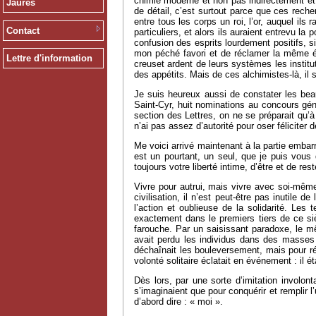
chimie moderne et non pas indirectement et p
Jaurès
de détail, c’est surtout parce que ces recher
entre tous les corps un roi, l’or, auquel il
Contact
particuliers, et alors ils auraient entrevu l
confusion des esprits lourdement positifs, s
mon péché favori et de réclamer la même éq
Lettre d'information
creuset ardent de leurs systèmes les institut
des appétits. Mais de ces alchimistes-là, il s
Je suis heureux aussi de constater les bea
Saint-Cyr, huit nominations au concours géné
section des Lettres, on ne se préparait qu’à
n’ai pas assez d’autorité pour oser félicit
Me voici arrivé maintenant à la partie embar
est un pourtant, un seul, que je puis vous
toujours votre liberté intime, d’être et de r
Vivre pour autrui, mais vivre avec soi-même
civilisation, il n’est peut-être pas inutile
l’action et oublieuse de la solidarité. L
exactement dans le premiers tiers de ce siè
farouche. Par un saisissant paradoxe, le mêm
avait perdu les individus dans des masses 
déchaînait les bouleversement, mais pour réa
volonté solitaire éclatait en événement : il 
Dès lors, par une sorte d’imitation involont
s’imaginaient que pour conquérir et remplir l
d’abord dire : « moi ».