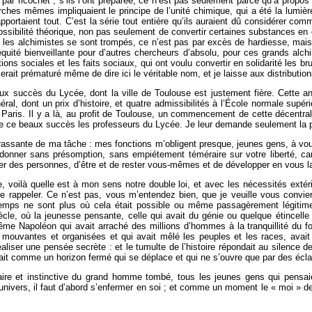
ar ricochet ; s’ils l’ont préparée, ce n’est pas seulement parce qu’à propos
ches mêmes impliquaient le principe de l’unité chimique, qui a été la lumière 
s rapportaient tout. C’est la série tout entière qu’ils auraient dû considérer
a possibilité théorique, non pas seulement de convertir certaines substances en
i les alchimistes se sont trompés, ce n’est pas par excès de hardiesse, mais 
uité bienveillante pour d’autres chercheurs d’absolu, pour ces grands alc
ions sociales et les faits sociaux, qui ont voulu convertir en solidarité les b
erait prématuré même de dire ici le véritable nom, et je laisse aux distributions 
ux succès du Lycée, dont la ville de Toulouse est justement fière. Cette 
ral, dont un prix d’histoire, et quatre admissibilités à l’École normale supé
 Paris. Il y a là, au profit de Toulouse, un commencement de cette décentralis
er de ce beaux succès les professeurs du Lycée. Je leur demande seulement la 
rassante de ma tâche : mes fonctions m’obligent presque, jeunes gens, à vous d
 donner sans présomption, sans empiétement téméraire sur votre liberté, c
ester des personnes, d’être et de rester vous-mêmes et de développer en vous la 
, voilà quelle est à mon sens notre double loi, et avec les nécessités extér
 de le rappeler. Ce n’est pas, vous m’entendez bien, que je veuille vous conv
es temps ne sont plus où cela était possible ou même passagèrement légi
cle, où la jeunesse pensante, celle qui avait du génie ou quelque étincelle 
e Napoléon qui avait arraché des millions d’hommes à la tranquillité du foye
mouvantes et organisées et qui avait mêlé les peuples et les races, avait
liser une pensée secrète : et le tumulte de l’histoire répondait au silence d
était comme un horizon fermé qui se déplace et qui ne s’ouvre que par des écla
aire et instinctive du grand homme tombé, tous les jeunes gens qui pensaient
’univers, il faut d’abord s’enfermer en soi ; et comme un moment le « moi » de 