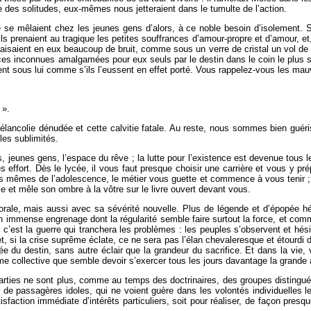
e des solitudes, eux-mêmes nous jetteraient dans le tumulte de l’action.
ire se mêlaient chez les jeunes gens d’alors, à ce noble besoin d’isolement.
ils prenaient au tragique les petites souffrances d’amour-propre et d’amour, et, 
isaient en eux beaucoup de bruit, comme sous un verre de cristal un vol de m
nces inconnues amalgamées pour eux seuls par le destin dans le coin le plus so
iaient sous lui comme s’ils l’eussent en effet porté. Vous rappelez-vous les m
 ».
ancolie dénudée et cette calvitie fatale. Au reste, nous sommes bien guéris, 
les sublimités.
, jeunes gens, l’espace du rêve ; la lutte pour l’existence est devenue tous l
 effort. Dès le lycée, il vous faut presque choisir une carrière et vous y pré
des mêmes de l’adolescence, le métier vous guette et commence à vous tenir ;
e et mêle son ombre à la vôtre sur le livre ouvert devant vous.
orale, mais aussi avec sa sévérité nouvelle. Plus de légende et d’épopée hé
 un immense engrenage dont la régularité semble faire surtout la force, et com
i c’est la guerre qui tranchera les problèmes : les peuples s’observent et hés
 et, si la crise suprême éclate, ce ne sera pas l’élan chevaleresque et étourd
ée du destin, sans autre éclair que la grandeur du sacrifice. Et dans la vie,
me collective que semble devoir s’exercer tous les jours davantage la grande 
 parties ne sont plus, comme au temps des doctrinaires, des groupes distin
e passagères idoles, qui ne voient guère dans les volontés individuelles l
satisfaction immédiate d’intérêts particuliers, soit pour réaliser, de façon p