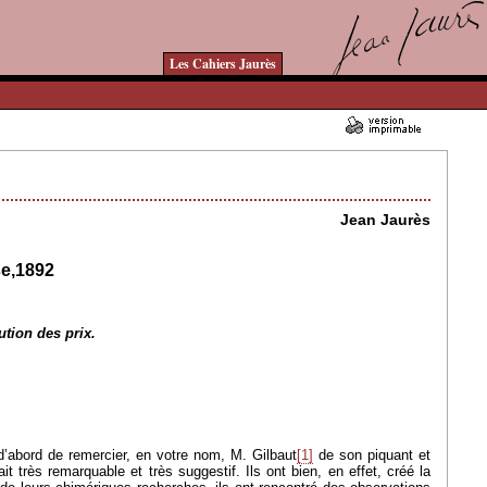
Les Cahiers Jaurès
20/02/2008 - Lu 16381 fois
Jean Jaurès
se,1892
ution des prix.
d’abord de remercier, en votre nom, M. Gilbaut
[1]
de son piquant et
t très remarquable et très suggestif. Ils ont bien, en effet, créé la