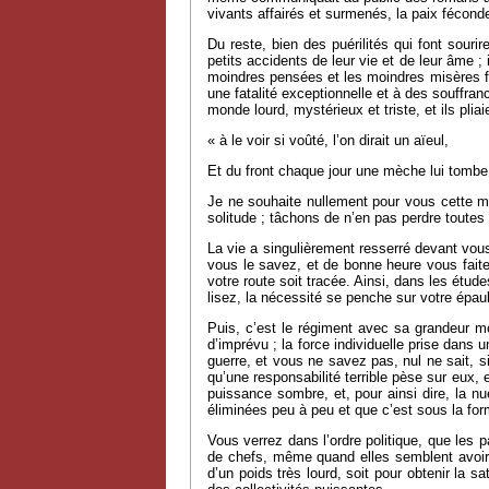
vivants affairés et surmenés, la paix fécond
Du reste, bien des puérilités qui font sour
petits accidents de leur vie et de leur âme ; 
moindres pensées et les moindres misères fa
une fatalité exceptionnelle et à des souffra
monde lourd, mystérieux et triste, et ils pl
«
à le voir si voûté, l’on dirait un aïeul,
Et du front chaque jour une mèche lui tombe
Je ne souhaite nullement pour vous cette mél
solitude ; tâchons de n’en pas perdre toutes 
La vie a singulièrement resserré devant vous
vous le savez, et de bonne heure vous faites
votre route soit tracée. Ainsi, dans les étu
lisez, la nécessité se penche sur votre épaul
Puis, c’est le régiment avec sa grandeur m
d’imprévu ; la force individuelle prise dans
guerre, et vous ne savez pas, nul ne sait, s
qu’une responsabilité terrible pèse sur eux,
puissance sombre, et, pour ainsi dire, la nu
éliminées peu à peu et que c’est sous la for
Vous verrez dans l’ordre politique, que les
de chefs, même quand elles semblent avoir d
d’un poids très lourd, soit pour obtenir la 