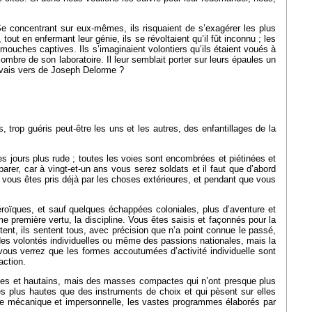
 Se concentrant sur eux-mêmes, ils risquaient de s’exagérer les plus
tout en enfermant leur génie, ils se révoltaient qu’il fût inconnu ; les
ouches captives. Ils s’imaginaient volontiers qu’ils étaient voués à
mbre de son laboratoire. Il leur semblait porter sur leurs épaules un
auvais vers de Joseph Delorme ?
trop guéris peut-être les uns et les autres, des enfantillages de la
es jours plus rude ; toutes les voies sont encombrées et piétinées et
parer, car à vingt-et-un ans vous serez soldats et il faut que d’abord
 vous êtes pris déjà par les choses extérieures, et pendant que vous
roïques, et sauf quelques échappées coloniales, plus d’aventure et
me première vertu, la discipline. Vous êtes saisis et façonnés pour la
itent, ils sentent tous, avec précision que n’a point connue le passé,
i des volontés individuelles ou même des passions nationales, mais la
 vous verrez que les formes accoutumées d’activité individuelle sont
action.
guées et hautains, mais des masses compactes qui n’ont presque plus
es plus hautes que des instruments de choix et qui pèsent sur elles
resque mécanique et impersonnelle, les vastes programmes élaborés par