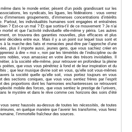
ès même dans le monde entier, pèsent d’un poids grandissant sur les
ssociations, les syndicats, les ligues, les fédérations : vous verrez
peu d’immenses groupements, d’immenses concentrations d’intérêts
lle. Partout, les individualités humaines sont engagées et entraînées
ien ? Est-ce un mal ? Et que sortira-t’il de ce mouvement ? Je n’ai
e mortel et que l’activité individuelle elle-même y périra. Les autres
ent, on trouvera des garanties nouvelles, plus efficaces et plus
venir décidera entre eux. Mais il y a un point sur lequel tous sont et
lèles à la marche des faits et menacées peut-être par l’approche d’une
ulées, plus il importe aussi, jeunes gens, que vous sachiez créer en
reniez à dire « moi », non par les témérités de l’indiscipline ou de
passions nobles, vous amassiez en votre âme des trésors inviolables. Il
tier, à la société elle-même, pour retrouver en profondeur la pleine
ds poètes, que vous vous pénétriez à fond et de leur inspiration et du
ltés ; que leur musique divine soit en vous, qu’elle soit vous-mêmes
ravers la société quelle qu’elle soit, vous portiez toujours en vous
t des sections coniques, que vous vous sentiez frères par l’esprit
t des proportions dont les harmonies enchanteresses se retrouvent
omplexité mobile des forces, que vous sentiez le prestige de l’univers,
e dans le mystère et dans le rêve comme ces horizons des soirs d’été
s vous serez haussés au-dessus de toutes les nécessités, de toutes
extérieures, en quelque manière que l’avenir les transforme, vous ferez
t humaine, l’immortelle fraîcheur des sources.