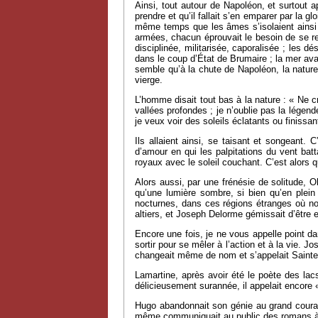
Ainsi, tout autour de Napoléon, et surtout a
prendre et qu’il fallait s’en emparer par la 
même temps que les âmes s’isolaient ainsi par
armées, chacun éprouvait le besoin de se res
disciplinée, militarisée, caporalisée ; les d
dans le coup d’État de Brumaire ; la mer avait
semble qu’à la chute de Napoléon, la natur
vierge.
L’homme disait tout bas à la nature : « Ne cra
vallées profondes ; je n’oublie pas la légend
je veux voir des soleils éclatants ou finissan
Ils allaient ainsi, se taisant et songeant.
d’amour en qui les palpitations du vent bat
royaux avec le soleil couchant. C’est alors 
Alors aussi, par une frénésie de solitude,
qu’une lumière sombre, si bien qu’en plein j
nocturnes, dans ces régions étranges où no
altiers, et Joseph Delorme gémissait d’être e
Encore une fois, je ne vous appelle point da
sortir pour se mêler à l’action et à la vie. 
changeait même de nom et s’appelait Sainte-B
Lamartine, après avoir été le poète des lacs
délicieusement surannée, il appelait encore 
Hugo abandonnait son génie au grand courant
même communiquait au public des romans à thè