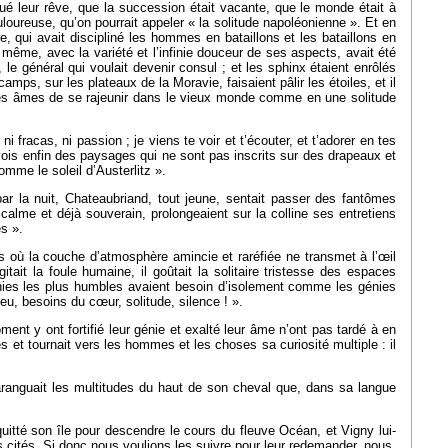
oué leur rêve, que la succession était vacante, que le monde était à
ouloureuse, qu’on pourrait appeler « la solitude napoléonienne ». Et en
re, qui avait discipliné les hommes en bataillons et les bataillons en
 même, avec la variété et l’infinie douceur de ses aspects, avait été
, le général qui voulait devenir consul ; et les sphinx étaient enrôlés
amps, sur les plateaux de la Moravie, faisaient pâlir les étoiles, et il
 les âmes de se rajeunir dans le vieux monde comme en une solitude
i fracas, ni passion ; je viens te voir et t’écouter, et t’adorer en tes
e vois enfin des paysages qui ne sont pas inscrits sur des drapeaux et
omme le soleil d’Austerlitz ».
par la nuit, Chateaubriand, tout jeune, sentait passer des fantômes
alme et déjà souverain, prolongeaient sur la colline ses entretiens
es ».
 où la couche d’atmosphère amincie et raréfiée ne transmet à l’œil
itait la foule humaine, il goûtait la solitaire tristesse des espaces
énies les plus humbles avaient besoin d’isolement comme les génies
eu, besoins du cœur, solitude, silence ! ».
nt y ont fortifié leur génie et exalté leur âme n’ont pas tardé à en
s et tournait vers les hommes et les choses sa curiosité multiple : il
 haranguait les multitudes du haut de son cheval que, dans sa langue
itté son île pour descendre le cours du fleuve Océan, et Vigny lui-
 cités. Si donc nous voulions les suivre pour leur redemander, nous,