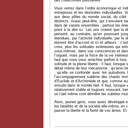
des collectivités puissantes.
Vous verrez dans l’ordre économique et indu
entreprises et les destinées individuelles. 
aux deux pôles du monde social, du côté d
distincts, rivaux peut-être, qui s’envoient 
dans de vastes ensembles ; partout les éner
point à le dire ici. Les uns croient que la d
pensent, au contraire, qu’en poussant jus
étendues, par l’activité individuelle, par l
doivent être d’accord et ici et ailleurs : c’
crise, plus les solitudes extérieures qui en
vous-mêmes, dans vos consciences et dans vot
l’orgueil, mais par la force de la vie intéri
faut que vous vous arrachiez parfois à tous 
solitude et la pleine liberté : il faut, lors
détail même de leur mécanisme ; qu’ainsi leu
; qu’elle se confonde avec les pulsations l
l’accompagnement sublime des chants immort
d’Euclide et d’Archimède et que, comme eux
ensuite dans le monde réel. Il faut, lorsque 
relativement stable et toujours mouvant, tr
où l’œil même croit démêler les subtiles muta
Alors, jeunes gens, vous aurez développé e
les fatalités et de la société elle-même, en 
passer la liberté et la fierté de vos âmes. Et