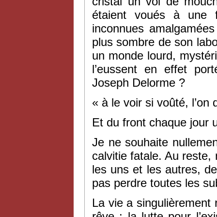
cristal un vol de mouche
étaient voués à une f
inconnues amalgamées p
plus sombre de son labora
un monde lourd, mystérieu
l’eussent en effet po
Joseph Delorme ?
«
à le voir si voûté, l’on 
Et du front chaque jour
Je ne souhaite nullemen
calvitie fatale. Au reste
les uns et les autres, de
pas perdre toutes les su
La vie a singulièrement
rêve ; la lutte pour l’e