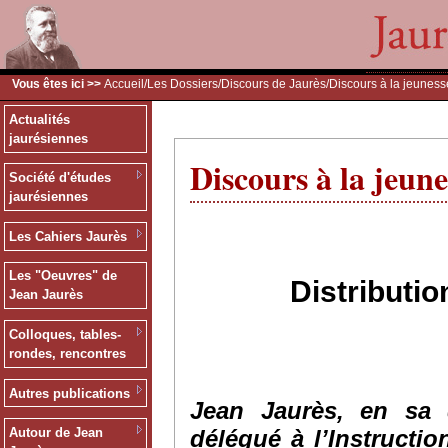
Vous êtes ici >>
Accueil
/
Les Dossiers
/
Discours de Jaurès
/Discours à la jeunes
Actualités
jaurésiennes
Discours à la jeun
Société d'études
jaurésiennes
Les Cahiers Jaurès
Les "Oeuvres" de
Distributio
Jean Jaurès
Colloques, tables-
rondes, rencontres
Autres publications
Jean Jaurès, en sa 
délégué à l’Instructio
Autour de Jean