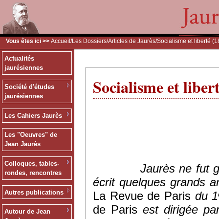
Vous êtes ici >>
Accueil
/
Les Dossiers
/
Articles de Jaurès
/Socialisme et liberté (
Actualités
jaurésiennes
Socialisme et liber
Société d'études
jaurésiennes
Les Cahiers Jaurès
Les "Oeuvres" de
Jean Jaurès
Colloques, tables-
Jaurès ne fut
rondes, rencontres
écrit quelques grands ar
Autres publications
La Revue de Paris
du 1
de Paris
est dirigée par
Autour de Jean