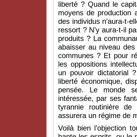
liberté ? Quand le capi
moyens de production aur
des individus n’aura-t-el
ressort ? N’y aura-t-il p
produits ? La communaut
abaisser au niveau des 
communes ? Et pour rép
les oppositions intellec
un pouvoir dictatorial ?
liberté économique, dispa
pensée. Le monde ser
intéressée, par ses fan
tyrannie routinière de
assurera un régime de m
Voilà bien l’objection t
hante les esprits, ou le