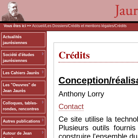
Vous êtes ici >>
Accueil
/
Les Dossiers
/
Crédits et mentions légales
/Crédits
Actualités
jaurésiennes
Crédits
Société d'études
jaurésiennes
Les Cahiers Jaurès
Conception/réalis
Les "Oeuvres" de
Jean Jaurès
Anthony Lorry
Colloques, tables-
Contact
rondes, rencontres
Ce site utilise la tec
Autres publications
Plusieurs outils fourn
Autour de Jean
construire l'ensemble du 