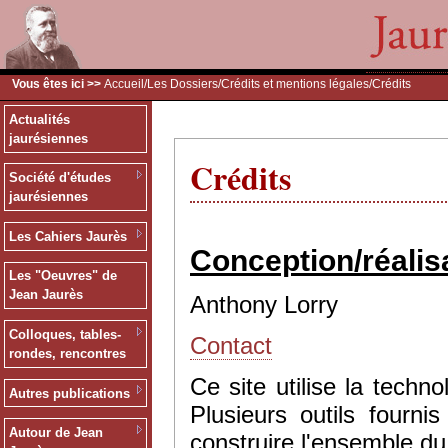
Vous êtes ici >>
Accueil
/
Les Dossiers
/
Crédits et mentions légales
/Crédits
Actualités
jaurésiennes
Crédits
Société d'études
jaurésiennes
Les Cahiers Jaurès
Conception/réalis
Les "Oeuvres" de
Jean Jaurès
Anthony Lorry
Colloques, tables-
Contact
rondes, rencontres
Ce site utilise la tec
Autres publications
Plusieurs outils fourn
Autour de Jean
construire l'ensemble du 