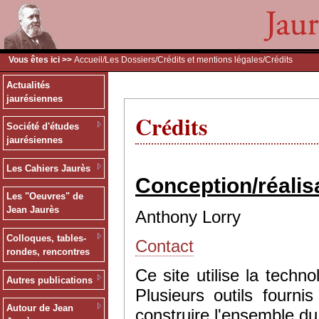
Vous êtes ici >>
Accueil
/
Les Dossiers
/
Crédits et mentions légales
/Crédits
Actualités
jaurésiennes
Crédits
Société d'études
jaurésiennes
Les Cahiers Jaurès
Conception/réalis
Les "Oeuvres" de
Jean Jaurès
Anthony Lorry
Colloques, tables-
Contact
rondes, rencontres
Ce site utilise la tec
Autres publications
Plusieurs outils fourn
Autour de Jean
construire l'ensemble du 