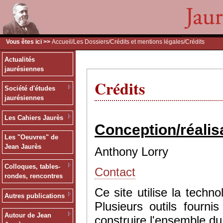
Vous êtes ici >>
Accueil
/
Les Dossiers
/
Crédits et mentions légales
/Crédits
Actualités
jaurésiennes
Crédits
Société d'études
jaurésiennes
Les Cahiers Jaurès
Conception/réalis
Les "Oeuvres" de
Jean Jaurès
Anthony Lorry
Colloques, tables-
Contact
rondes, rencontres
Ce site utilise la tec
Autres publications
Plusieurs outils fourn
Autour de Jean
construire l'ensemble du 