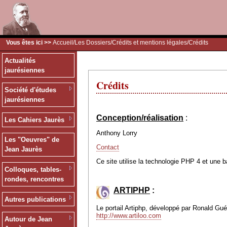
Vous êtes ici >>
Accueil
/
Les Dossiers
/
Crédits et mentions légales
/Crédits
Actualités
jaurésiennes
Crédits
Société d'études
jaurésiennes
Conception/réalisation
:
Les Cahiers Jaurès
Anthony Lorry
Les "Oeuvres" de
Contact
Jean Jaurès
Ce site utilise la technologie PHP 4 et une 
Colloques, tables-
rondes, rencontres
ARTIPHP
:
Autres publications
Le portail Artiphp, développé par Ronald Guéri
http://www.artiloo.com
Autour de Jean