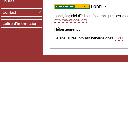
Jaurès
LODEL :
Contact
Lodel, logiciel d'édition électronique, sert 
http://www.lodel.org
Lettre d'information
Hébergement :
Le site jaures.info est hébergé chez
OVH
.