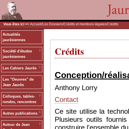
Vous êtes ici >>
Accueil
/
Les Dossiers
/
Crédits et mentions légales
/Crédits
Actualités
jaurésiennes
Crédits
Société d'études
jaurésiennes
Les Cahiers Jaurès
Conception/réalis
Les "Oeuvres" de
Jean Jaurès
Anthony Lorry
Colloques, tables-
Contact
rondes, rencontres
Ce site utilise la tec
Autres publications
Plusieurs outils fourn
Autour de Jean
construire l'ensemble du 