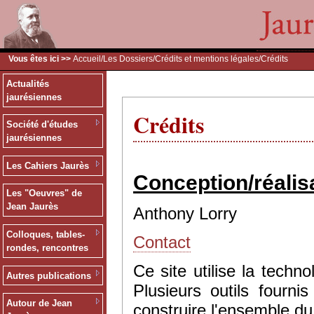
Vous êtes ici >>
Accueil
/
Les Dossiers
/
Crédits et mentions légales
/Crédits
Actualités
jaurésiennes
Crédits
Société d'études
jaurésiennes
Les Cahiers Jaurès
Conception/réalis
Les "Oeuvres" de
Jean Jaurès
Anthony Lorry
Colloques, tables-
Contact
rondes, rencontres
Ce site utilise la tec
Autres publications
Plusieurs outils fourn
Autour de Jean
construire l'ensemble du 