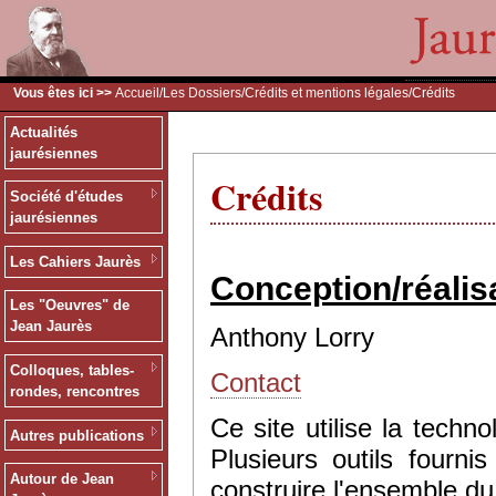
Vous êtes ici >>
Accueil
/
Les Dossiers
/
Crédits et mentions légales
/Crédits
Actualités
jaurésiennes
Crédits
Société d'études
jaurésiennes
Les Cahiers Jaurès
Conception/réalis
Les "Oeuvres" de
Jean Jaurès
Anthony Lorry
Colloques, tables-
Contact
rondes, rencontres
Ce site utilise la tec
Autres publications
Plusieurs outils fourn
Autour de Jean
construire l'ensemble du 