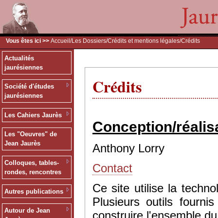
Vous êtes ici >>
Accueil
/
Les Dossiers
/
Crédits et mentions légales
/Crédits
Actualités
jaurésiennes
Crédits
Société d'études
jaurésiennes
Les Cahiers Jaurès
Conception/réalis
Les "Oeuvres" de
Jean Jaurès
Anthony Lorry
Colloques, tables-
Contact
rondes, rencontres
Ce site utilise la tec
Autres publications
Plusieurs outils fourn
Autour de Jean
construire l'ensemble du 