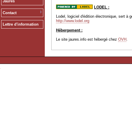
Jaurès
LODEL :
Contact
Lodel, logiciel d'édition électronique, sert 
http://www.lodel.org
Lettre d'information
Hébergement :
Le site jaures.info est hébergé chez
OVH
.