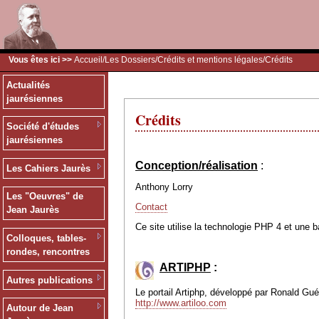
Vous êtes ici >>
Accueil
/
Les Dossiers
/
Crédits et mentions légales
/Crédits
Actualités
jaurésiennes
Crédits
Société d'études
jaurésiennes
Conception/réalisation
:
Les Cahiers Jaurès
Anthony Lorry
Les "Oeuvres" de
Contact
Jean Jaurès
Ce site utilise la technologie PHP 4 et une 
Colloques, tables-
rondes, rencontres
ARTIPHP
:
Autres publications
Le portail Artiphp, développé par Ronald Guéri
http://www.artiloo.com
Autour de Jean