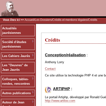
Vous êtes ici >>
Accueil
/
Les Dossiers
/
Crédits et mentions légales
/Crédits
Actualités
jaurésiennes
Crédits
Société d'études
jaurésiennes
Conception/réalisation
:
Les Cahiers Jaurès
Anthony Lorry
Les "Oeuvres" de
Contact
Jean Jaurès
Ce site utilise la technologie PHP 4 et une 
Colloques, tables-
rondes, rencontres
ARTIPHP
:
Autres publications
Le portail Artiphp, développé par Ronald Guéri
http://www.artiloo.com
Autour de Jean