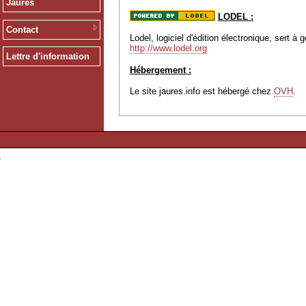
Jaurès
LODEL :
Contact
Lodel, logiciel d'édition électronique, sert 
http://www.lodel.org
Lettre d'information
Hébergement :
Le site jaures.info est hébergé chez
OVH
.