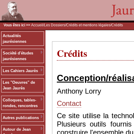
Vous êtes ici >>
Accueil
/
Les Dossiers
/
Crédits et mentions légales
/Crédits
Actualités
jaurésiennes
Crédits
Société d'études
jaurésiennes
Les Cahiers Jaurès
Conception/réalis
Les "Oeuvres" de
Jean Jaurès
Anthony Lorry
Colloques, tables-
Contact
rondes, rencontres
Ce site utilise la tec
Autres publications
Plusieurs outils fourn
Autour de Jean
construire l'ensemble du 