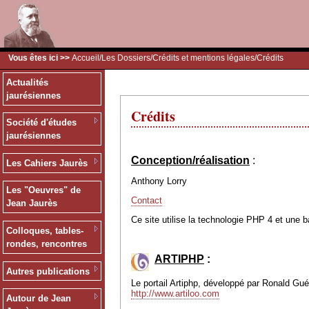
Vous êtes ici >>
Accueil
/
Les Dossiers
/
Crédits et mentions légales
/Crédits
Actualités
jaurésiennes
Crédits
Société d'études
jaurésiennes
Conception/réalisation
:
Les Cahiers Jaurès
Anthony Lorry
Les "Oeuvres" de
Contact
Jean Jaurès
Ce site utilise la technologie PHP 4 et une 
Colloques, tables-
rondes, rencontres
ARTIPHP
:
Autres publications
Le portail Artiphp, développé par Ronald Guéri
http://www.artiloo.com
Autour de Jean