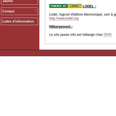
Jaurès
LODEL :
Contact
Lodel, logiciel d'édition électronique, sert 
http://www.lodel.org
Lettre d'information
Hébergement :
Le site jaures.info est hébergé chez
OVH
.