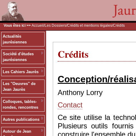
Vous êtes ici >>
Accueil
/
Les Dossiers
/
Crédits et mentions légales
/Crédits
Actualités
jaurésiennes
Crédits
Société d'études
jaurésiennes
Les Cahiers Jaurès
Conception/réalis
Les "Oeuvres" de
Jean Jaurès
Anthony Lorry
Colloques, tables-
Contact
rondes, rencontres
Ce site utilise la tec
Autres publications
Plusieurs outils fourn
Autour de Jean
construire l'ensemble du 