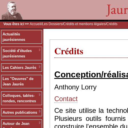
Vous êtes ici >>
Accueil
/
Les Dossiers
/
Crédits et mentions légales
/Crédits
Actualités
jaurésiennes
Crédits
Société d'études
jaurésiennes
Les Cahiers Jaurès
Conception/réalis
Les "Oeuvres" de
Jean Jaurès
Anthony Lorry
Colloques, tables-
Contact
rondes, rencontres
Ce site utilise la tec
Autres publications
Plusieurs outils fourn
Autour de Jean
construire l'ensemble du 