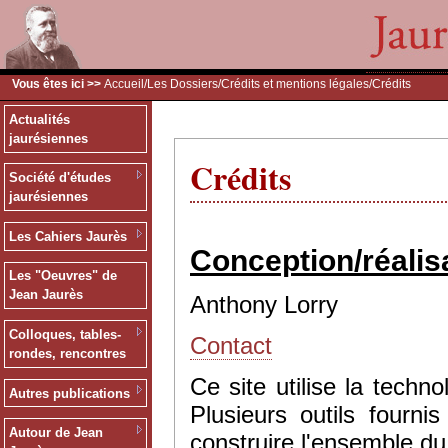
Vous êtes ici >>
Accueil
/
Les Dossiers
/
Crédits et mentions légales
/Crédits
Actualités
jaurésiennes
Crédits
Société d'études
jaurésiennes
Les Cahiers Jaurès
Conception/réalis
Les "Oeuvres" de
Jean Jaurès
Anthony Lorry
Colloques, tables-
Contact
rondes, rencontres
Ce site utilise la tec
Autres publications
Plusieurs outils fourn
Autour de Jean
construire l'ensemble du 