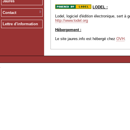
Jaurès
LODEL :
Contact
Lodel, logiciel d'édition électronique, sert 
http://www.lodel.org
Lettre d'information
Hébergement :
Le site jaures.info est hébergé chez
OVH
.