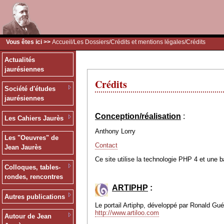
Vous êtes ici >>
Accueil
/
Les Dossiers
/
Crédits et mentions légales
/Crédits
Actualités
jaurésiennes
Crédits
Société d'études
jaurésiennes
Conception/réalisation
:
Les Cahiers Jaurès
Anthony Lorry
Les "Oeuvres" de
Contact
Jean Jaurès
Ce site utilise la technologie PHP 4 et une 
Colloques, tables-
rondes, rencontres
ARTIPHP
:
Autres publications
Le portail Artiphp, développé par Ronald Guéri
http://www.artiloo.com
Autour de Jean