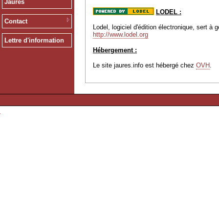
Jaurès
LODEL :
Contact
Lodel, logiciel d'édition électronique, sert 
http://www.lodel.org
Lettre d'information
Hébergement :
Le site jaures.info est hébergé chez
OVH
.