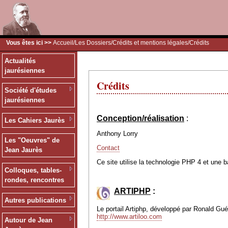
Vous êtes ici >>
Accueil
/
Les Dossiers
/
Crédits et mentions légales
/Crédits
Actualités
jaurésiennes
Crédits
Société d'études
jaurésiennes
Conception/réalisation
:
Les Cahiers Jaurès
Anthony Lorry
Les "Oeuvres" de
Contact
Jean Jaurès
Ce site utilise la technologie PHP 4 et une 
Colloques, tables-
rondes, rencontres
ARTIPHP
:
Autres publications
Le portail Artiphp, développé par Ronald Guéri
http://www.artiloo.com
Autour de Jean