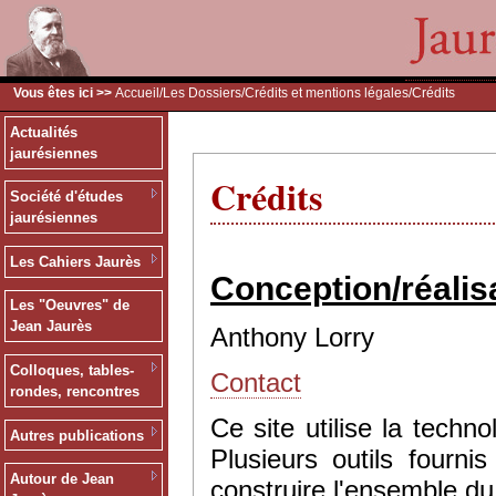
Vous êtes ici >>
Accueil
/
Les Dossiers
/
Crédits et mentions légales
/Crédits
Actualités
jaurésiennes
Crédits
Société d'études
jaurésiennes
Les Cahiers Jaurès
Conception/réalis
Les "Oeuvres" de
Jean Jaurès
Anthony Lorry
Colloques, tables-
Contact
rondes, rencontres
Ce site utilise la tec
Autres publications
Plusieurs outils fourn
Autour de Jean
construire l'ensemble du 