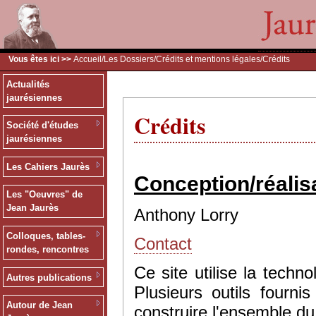
Vous êtes ici >>
Accueil
/
Les Dossiers
/
Crédits et mentions légales
/Crédits
Actualités
jaurésiennes
Crédits
Société d'études
jaurésiennes
Les Cahiers Jaurès
Conception/réalis
Les "Oeuvres" de
Jean Jaurès
Anthony Lorry
Colloques, tables-
Contact
rondes, rencontres
Ce site utilise la tec
Autres publications
Plusieurs outils fourn
Autour de Jean
construire l'ensemble du 