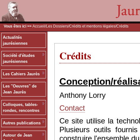
Vous êtes ici >>
Accueil
/
Les Dossiers
/
Crédits et mentions légales
/Crédits
Actualités
jaurésiennes
Crédits
Société d'études
jaurésiennes
Les Cahiers Jaurès
Conception/réalis
Les "Oeuvres" de
Jean Jaurès
Anthony Lorry
Colloques, tables-
Contact
rondes, rencontres
Ce site utilise la tec
Autres publications
Plusieurs outils fourn
Autour de Jean
construire l'ensemble du 