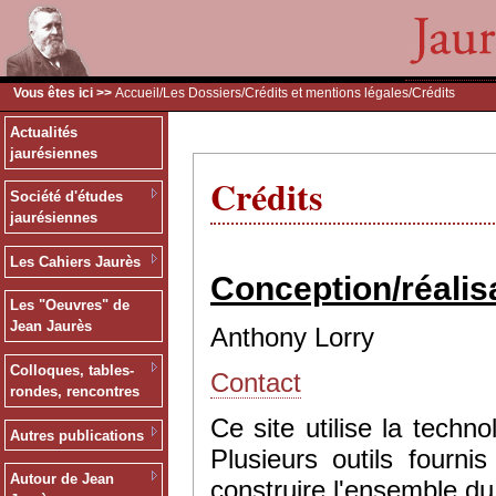
Vous êtes ici >>
Accueil
/
Les Dossiers
/
Crédits et mentions légales
/Crédits
Actualités
jaurésiennes
Crédits
Société d'études
jaurésiennes
Les Cahiers Jaurès
Conception/réalis
Les "Oeuvres" de
Jean Jaurès
Anthony Lorry
Colloques, tables-
Contact
rondes, rencontres
Ce site utilise la tec
Autres publications
Plusieurs outils fourn
Autour de Jean
construire l'ensemble du 