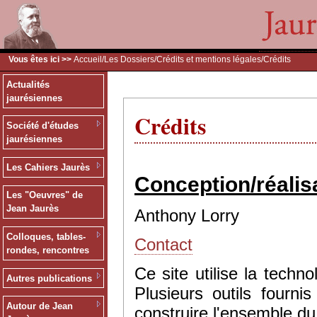
Vous êtes ici >>
Accueil
/
Les Dossiers
/
Crédits et mentions légales
/Crédits
Actualités
jaurésiennes
Crédits
Société d'études
jaurésiennes
Les Cahiers Jaurès
Conception/réalis
Les "Oeuvres" de
Jean Jaurès
Anthony Lorry
Colloques, tables-
Contact
rondes, rencontres
Ce site utilise la tec
Autres publications
Plusieurs outils fourn
Autour de Jean
construire l'ensemble du 