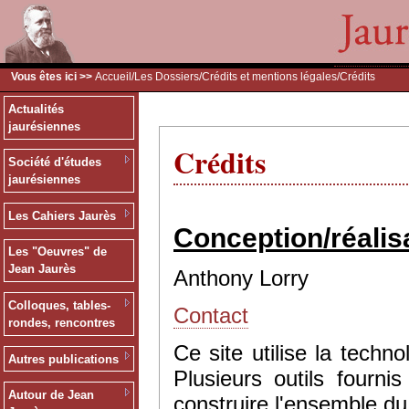
Vous êtes ici >>
Accueil
/
Les Dossiers
/
Crédits et mentions légales
/Crédits
Actualités
jaurésiennes
Crédits
Société d'études
jaurésiennes
Les Cahiers Jaurès
Conception/réalis
Les "Oeuvres" de
Jean Jaurès
Anthony Lorry
Colloques, tables-
Contact
rondes, rencontres
Ce site utilise la tec
Autres publications
Plusieurs outils fourn
Autour de Jean
construire l'ensemble du 