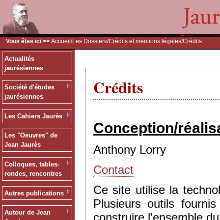
Vous êtes ici >>
Accueil
/
Les Dossiers
/
Crédits et mentions légales
/Crédits
Actualités
jaurésiennes
Crédits
Société d'études
jaurésiennes
Les Cahiers Jaurès
Conception/réalis
Les "Oeuvres" de
Jean Jaurès
Anthony Lorry
Colloques, tables-
Contact
rondes, rencontres
Ce site utilise la tec
Autres publications
Plusieurs outils fourn
Autour de Jean
construire l'ensemble du 