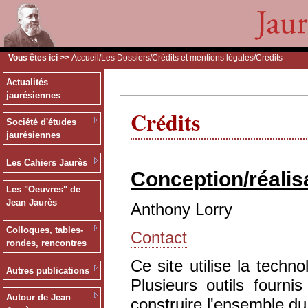
Vous êtes ici >>
Accueil
/
Les Dossiers
/
Crédits et mentions légales
/Crédits
Actualités
jaurésiennes
Crédits
Société d'études
jaurésiennes
Les Cahiers Jaurès
Conception/réalis
Les "Oeuvres" de
Jean Jaurès
Anthony Lorry
Colloques, tables-
Contact
rondes, rencontres
Ce site utilise la tec
Autres publications
Plusieurs outils fourn
Autour de Jean
construire l'ensemble du 