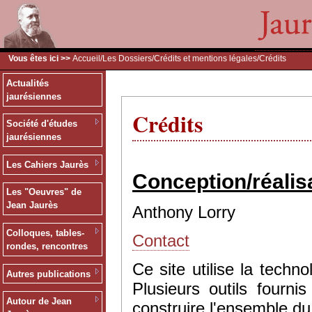
Vous êtes ici >>
Accueil
/
Les Dossiers
/
Crédits et mentions légales
/Crédits
Actualités
jaurésiennes
Crédits
Société d'études
jaurésiennes
Les Cahiers Jaurès
Conception/réalis
Les "Oeuvres" de
Jean Jaurès
Anthony Lorry
Colloques, tables-
Contact
rondes, rencontres
Ce site utilise la tec
Autres publications
Plusieurs outils fourn
Autour de Jean
construire l'ensemble du 