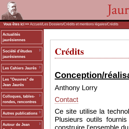
Vous êtes ici >>
Accueil
/
Les Dossiers
/
Crédits et mentions légales
/Crédits
Actualités
jaurésiennes
Crédits
Société d'études
jaurésiennes
Les Cahiers Jaurès
Conception/réalis
Les "Oeuvres" de
Jean Jaurès
Anthony Lorry
Colloques, tables-
Contact
rondes, rencontres
Ce site utilise la tec
Autres publications
Plusieurs outils fourn
Autour de Jean
construire l'ensemble du 