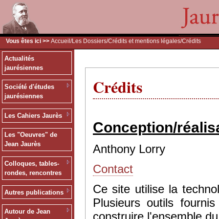
Vous êtes ici >>
Accueil
/
Les Dossiers
/
Crédits et mentions légales
/Crédits
Actualités
jaurésiennes
Crédits
Société d'études
jaurésiennes
Les Cahiers Jaurès
Conception/réalis
Les "Oeuvres" de
Jean Jaurès
Anthony Lorry
Colloques, tables-
Contact
rondes, rencontres
Ce site utilise la tec
Autres publications
Plusieurs outils fourn
Autour de Jean
construire l'ensemble du 