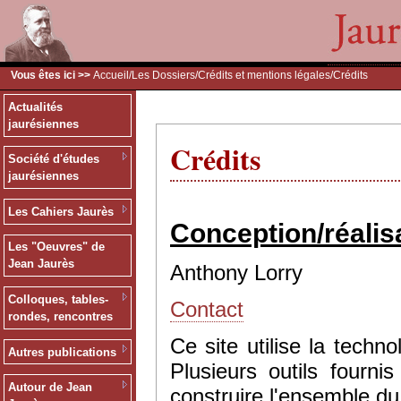
Vous êtes ici >>
Accueil
/
Les Dossiers
/
Crédits et mentions légales
/Crédits
Actualités
jaurésiennes
Crédits
Société d'études
jaurésiennes
Les Cahiers Jaurès
Conception/réalis
Les "Oeuvres" de
Jean Jaurès
Anthony Lorry
Colloques, tables-
Contact
rondes, rencontres
Ce site utilise la tec
Autres publications
Plusieurs outils fourn
Autour de Jean
construire l'ensemble du 