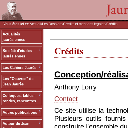
Vous êtes ici >>
Accueil
/
Les Dossiers
/
Crédits et mentions légales
/Crédits
Actualités
jaurésiennes
Crédits
Société d'études
jaurésiennes
Les Cahiers Jaurès
Conception/réalis
Les "Oeuvres" de
Jean Jaurès
Anthony Lorry
Colloques, tables-
Contact
rondes, rencontres
Ce site utilise la tec
Autres publications
Plusieurs outils fourn
Autour de Jean
construire l'ensemble du 