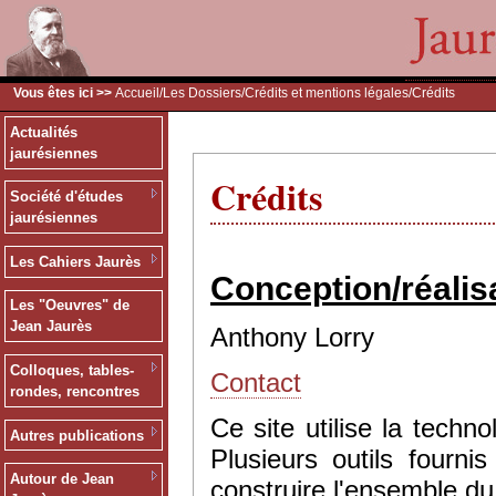
Vous êtes ici >>
Accueil
/
Les Dossiers
/
Crédits et mentions légales
/Crédits
Actualités
jaurésiennes
Crédits
Société d'études
jaurésiennes
Les Cahiers Jaurès
Conception/réalis
Les "Oeuvres" de
Jean Jaurès
Anthony Lorry
Colloques, tables-
Contact
rondes, rencontres
Ce site utilise la tec
Autres publications
Plusieurs outils fourn
Autour de Jean
construire l'ensemble du 