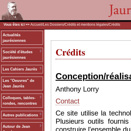
Vous êtes ici >>
Accueil
/
Les Dossiers
/
Crédits et mentions légales
/Crédits
Actualités
jaurésiennes
Crédits
Société d'études
jaurésiennes
Les Cahiers Jaurès
Conception/réalis
Les "Oeuvres" de
Jean Jaurès
Anthony Lorry
Colloques, tables-
Contact
rondes, rencontres
Ce site utilise la tec
Autres publications
Plusieurs outils fourn
Autour de Jean
construire l'ensemble du 