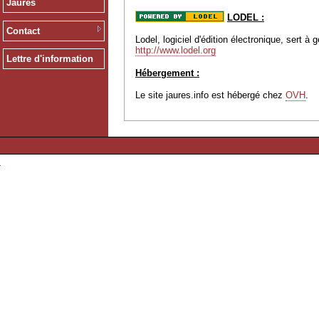
Jaurès
LODEL :
Contact
Lodel, logiciel d'édition électronique, sert 
http://www.lodel.org
Lettre d'information
Hébergement :
Le site jaures.info est hébergé chez
OVH
.