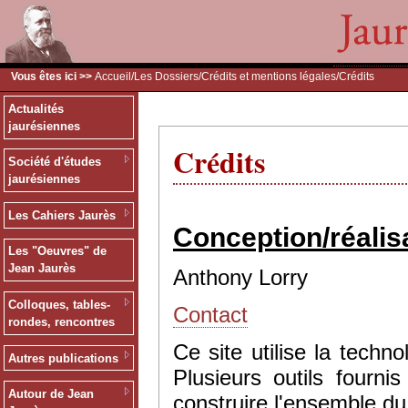
Vous êtes ici >>
Accueil
/
Les Dossiers
/
Crédits et mentions légales
/Crédits
Actualités
jaurésiennes
Crédits
Société d'études
jaurésiennes
Les Cahiers Jaurès
Conception/réalis
Les "Oeuvres" de
Jean Jaurès
Anthony Lorry
Colloques, tables-
Contact
rondes, rencontres
Ce site utilise la tec
Autres publications
Plusieurs outils fourn
Autour de Jean
construire l'ensemble du 